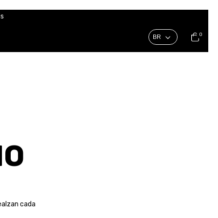
is
0
NO
realzan cada