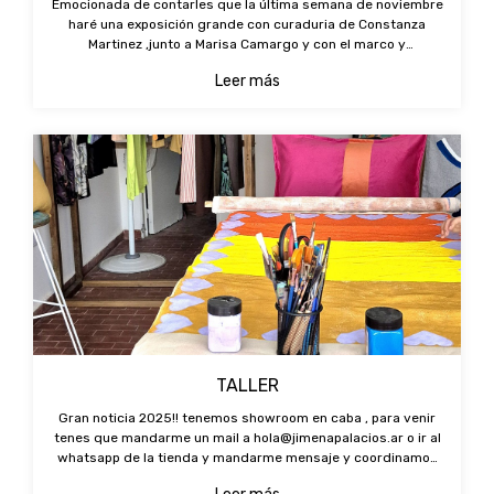
Emocionada de contarles que la última semana de noviembre
haré una exposición grande con curaduria de Constanza
Martinez ,junto a Marisa Camargo y con el marco y
comercialización de Diderot art. Estamos trabajando mucho y
Leer más
anunciare dias exactos y lug
TALLER
Gran noticia 2025!! tenemos showroom en caba , para venir
tenes que mandarme un mail a
hola@jimenapalacios.ar
o ir al
whatsapp de la tienda y mandarme mensaje y coordinamos
horarios posibles para que puedas pasar a ver o comprar.