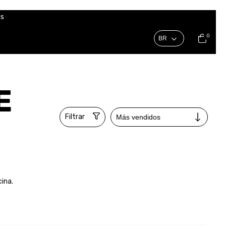
is
0
E
Filtrar
ina.