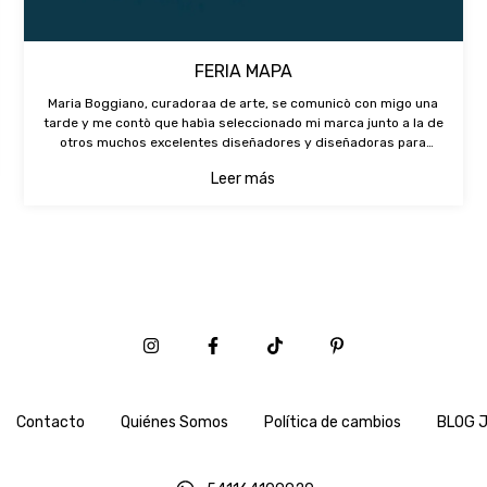
FERIA MAPA
Maria Boggiano, curadoraa de arte, se comunicò con migo una
tarde y me contò que habìa seleccionado mi marca junto a la de
otros muchos excelentes diseñadores y diseñadoras para
conformar la tienda de arte dentro de la feria de arte MAPA.Feliz
Leer más
de est
Contacto
Quiénes Somos
Política de cambios
BLOG J