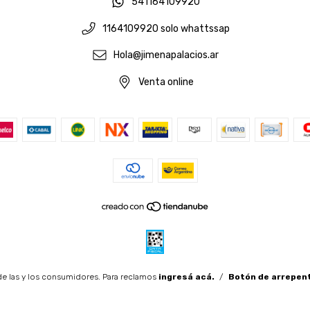
541164109920
1164109920 solo whattssap
Hola@jimenapalacios.ar
Venta online
e las y los consumidores. Para reclamos
ingresá acá.
/
Botón de arrepen