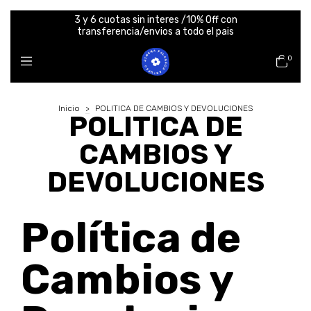
3 y 6 cuotas sin interes /10% Off con
transferencia/envios a todo el pais
0
Inicio
>
POLITICA DE CAMBIOS Y DEVOLUCIONES
POLITICA DE
CAMBIOS Y
DEVOLUCIONES
Política de
Cambios y