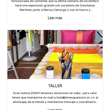
Emocionada de contarles que la última semana de noviembre
haré una exposición grande con curaduria de Constanza
Martinez ,junto a Marisa Camargo y con el marco y
comercialización de Diderot art. Estamos trabajando mucho y
Leer más
anunciare dias exactos y lug
TALLER
Gran noticia 2025!! tenemos showroom en caba , para venir
tenes que mandarme un mail a
hola@jimenapalacios.ar
o ir al
whatsapp de la tienda y mandarme mensaje y coordinamos
horarios posibles para que puedas pasar a ver o comprar.