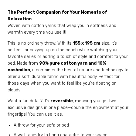
The Perfect Companion for Your Moments of
Relaxation
Woven with cotton yarns that wrap you in softness and
warmth every time you use it!
This is no ordinary throw. With its
155 x 195 cm
size, it’s
perfect for cozying up on the couch while watching your
favorite series or adding a touch of style and comfort to your
bed. Made from
90% pure cotton yarn and 10%
cashmilon
, it combines the best of nature and technology to
offer a soft, durable fabric with beautiful body. Perfect for
those days when you want to feel like you’re floating on
clouds!
Want a fun detail? It’s
reversible
, meaning you get two
exclusive designs in one piece—double the enjoyment at your
fingertips! You can use it as:
A throw for your sofa or bed
A wall tapestry to bring character to your space