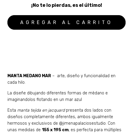
¡No te lo pierdas, es el último!
MEDIOS DE ENVÍO
CALCULAR
No sé mi código postal
MANTA MEDANO MAR
– arte, diseño y funcionalidad en
cada hilo.
La diseñe dibujando diferentes formas de mèdano e
imaginandolos flotando en un mar azul
Esta
manta tejida en jacquard
presenta dos lados con
diseños completamente diferentes, ambos igualmente
hermosos y exclusivos de @jimenapalaciosestudio. Con
unas medidas de
155 x 195 cm
, es perfecta para múltiples