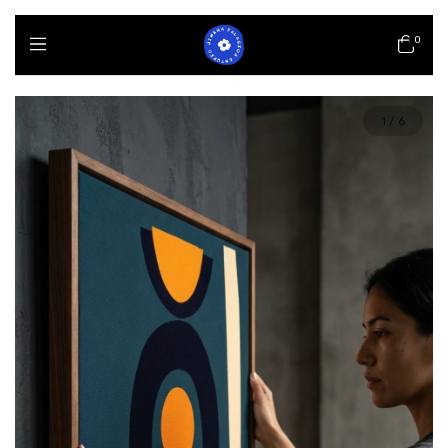
0
1
/
6