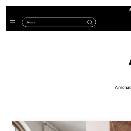
3
Almohado