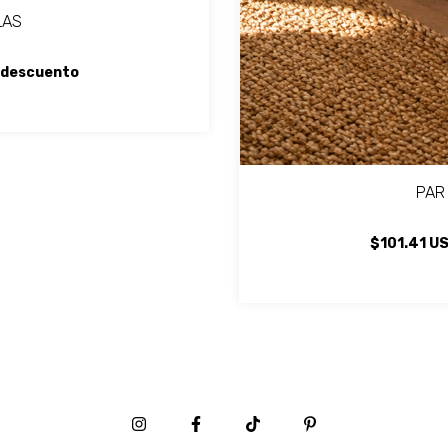
LAS
 descuento
PAR
$101.41 U