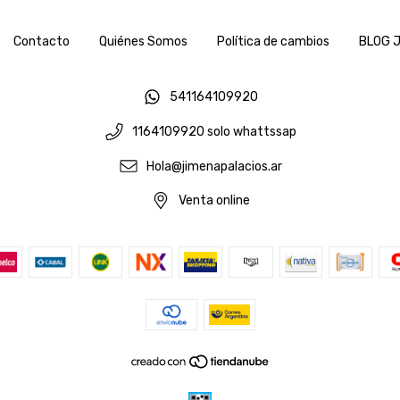
Contacto
Quiénes Somos
Política de cambios
BLOG J
541164109920
1164109920 solo whattssap
Hola@jimenapalacios.ar
Venta online