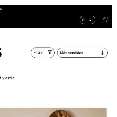
is
0
S
Filtrar
 y estilo