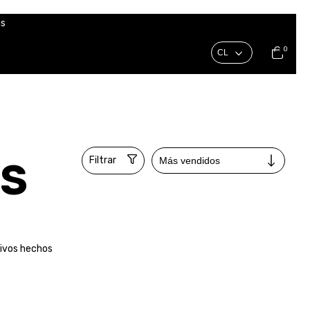
is
0
Filtrar
OS
sivos hechos