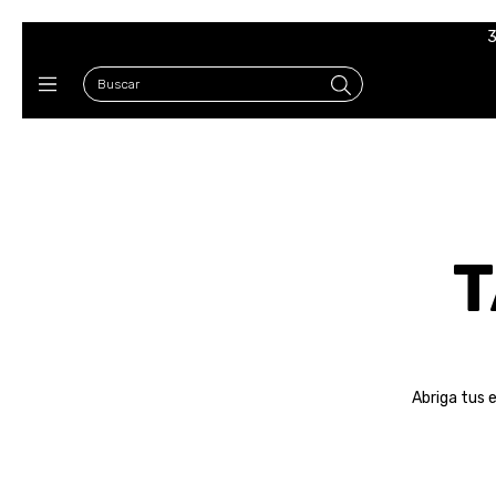
3
T
Abriga tus 