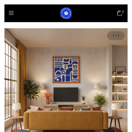
0
1
/
1