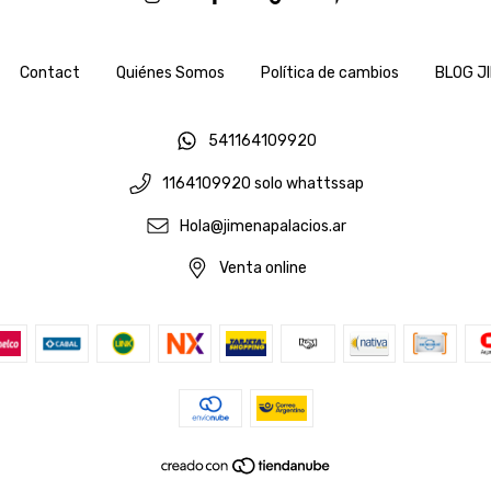
Contact
Quiénes Somos
Política de cambios
BLOG J
541164109920
1164109920 solo whattssap
Hola@jimenapalacios.ar
Venta online