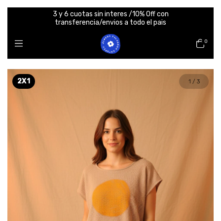
3 y 6 cuotas sin interes /10% Off con
transferencia/envios a todo el pais
0
2X1
1
/
3